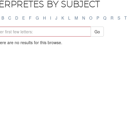
TÉRPRETES BY SUBJECT
B
C
D
E
F
G
H
I
J
K
L
M
N
O
P
Q
R
S
T
Go
here are no results for this browse.