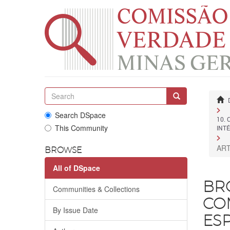
Search DSpace
10. 
This Community
INT
ART
BROWSE
All of DSpace
BR
Communities & Collections
CO
By Issue Date
ESP