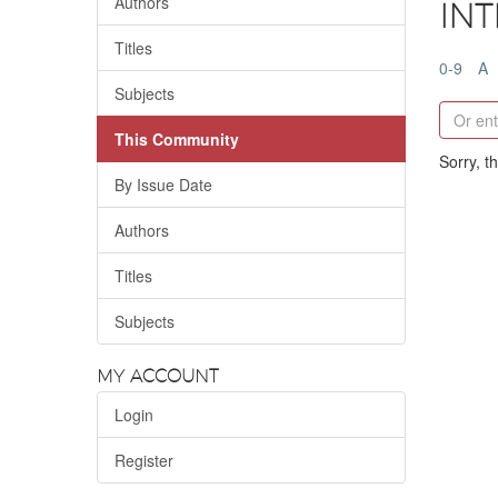
Authors
IN
Titles
0-9
A
Subjects
This Community
Sorry, t
By Issue Date
Authors
Titles
Subjects
MY ACCOUNT
Login
Register